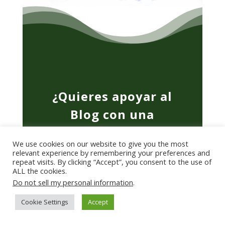
¿Quieres apoyar al
Blog con una
donación?
We use cookies on our website to give you the most
relevant experience by remembering your preferences and
¡Compromiso permanente!: ofrecerte
repeat visits. By clicking “Accept”, you consent to the use of
ALL the cookies.
contenido de GRAN CALIDAD para que
Do not sell my personal information
.
todos puedan
VIVIR MEJOR
.
Cookie Settings
Accept