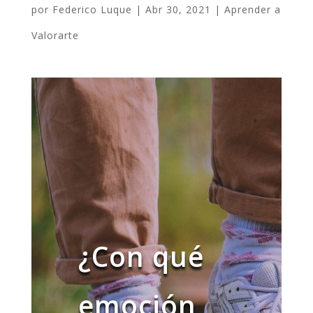
por
Federico Luque
|
Abr 30, 2021
|
Aprender a
Valorarte
¿Con qué
emoción