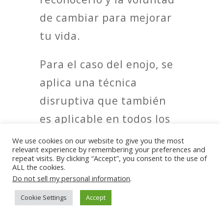
de cambiar para mejorar
tu vida.
Para el caso del enojo, se
aplica una técnica
disruptiva que también
es aplicable en todos los
otros casos que
We use cookies on our website to give you the most
relevant experience by remembering your preferences and
mencioné. Sucede que
repeat visits. By clicking “Accept”, you consent to the use of
ALL the cookies.
aquí debería bastar con
Do not sell my personal information
.
detenerte, respirar
Cookie Settings
Accept
profundo, contar hasta 10