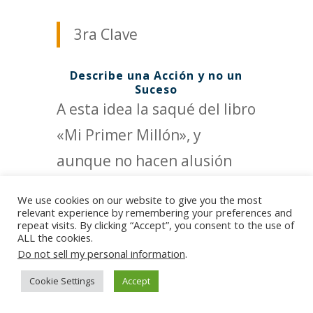
3ra Clave
Describe una Acción y no un
Suceso
A esta idea la saqué del libro
«Mi Primer Millón», y
aunque no hacen alusión
explícita a esta cualidad, sí
We use cookies on our website to give you the most
la tienen muy en cuenta. Los
relevant experience by remembering your preferences and
repeat visits. By clicking “Accept”, you consent to the use of
autores
Godefroy
(Francia) y
ALL the cookies.
Do not sell my personal information
.
Poissant
(Canadá) también
Cookie Settings
Accept
desarrollan el tema de las