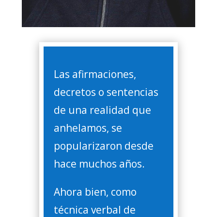
Las afirmaciones,
decretos o sentencias
de una realidad que
anhelamos, se
popularizaron desde
hace muchos años.
Ahora bien, como
técnica verbal de