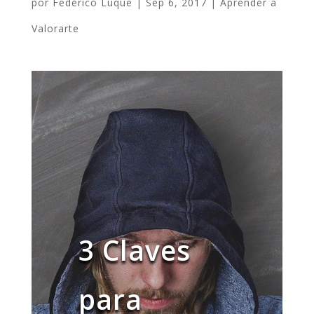
por
Federico Luque
|
Sep 6, 2017
|
Aprender a
Valorarte
3 Claves
para