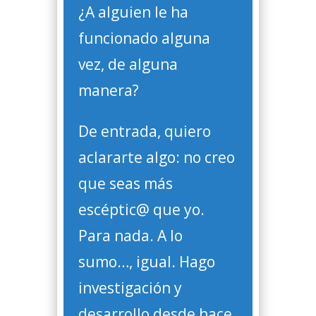
¿A alguien le ha
funcionado alguna
vez, de alguna
manera?
De entrada, quiero
aclararte algo: no creo
que seas más
escéptic@ que yo.
Para nada. A lo
sumo…, igual. Hago
investigación y
desarrollo desde hace