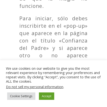
funcione.
Para iniciar, sólo debes
inscribirte en el «pop-up»
que aparece en la página
con el título «Confianza
del Padre» y si aparece
otro o no aparece
ninguno (porque escribí
We use cookies on our website to give you the most
esto mucho antes de que
relevant experience by remembering your preferences and
lo leas), puedes
repeat visits. By clicking “Accept”, you consent to the use of
ALL the cookies.
escribirme a
Do not sell my personal information
.
hola@vivirmejor.today
Cookie Settings
Accept
solicitando el acceso.