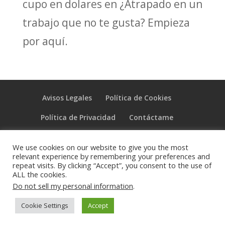
cupo en dolares
en
¿Atrapado en un
trabajo que no te gusta? Empieza
por aquí.
Avisos Legales
Política de Cookies
Política de Privacidad
Contáctame
Carrito
Tienda
Mi cuenta
We use cookies on our website to give you the most
relevant experience by remembering your preferences and
repeat visits. By clicking “Accept”, you consent to the use of
ALL the cookies.
Do not sell my personal information
.
© Vivir Mejor 2021 | Diseño, Alojamiento y Mantenimiento con
Cookie Settings
Accept
AsturWebs.es