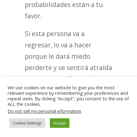
probabilidades están a tu
favor.
Si esta persona va a
regresar, lo va a hacer
porque le dará miedo
perderte y se sentirá atraída
ante esta versión que has
We use cookies on our website to give you the most
construido: la mejor posible.
relevant experience by remembering your preferences and
repeat visits. By clicking “Accept”, you consent to the use of
ALL the cookies.
En esta etapa aún existe el
Do not sell my personal information
.
sufrimiento, pero tu control
Cookie Settings
Accept
emocional es lo que rige tu