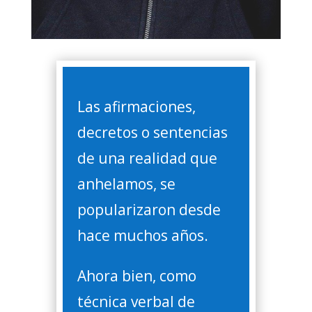
Las afirmaciones,
decretos o sentencias
de una realidad que
anhelamos, se
popularizaron desde
hace muchos años.
Ahora bien, como
técnica verbal de