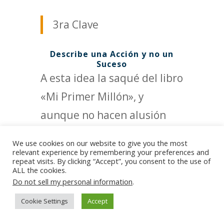
3ra Clave
Describe una Acción y no un
Suceso
A esta idea la saqué del libro
«Mi Primer Millón», y
aunque no hacen alusión
explícita a esta cualidad, sí
We use cookies on our website to give you the most
la tienen muy en cuenta. Los
relevant experience by remembering your preferences and
repeat visits. By clicking “Accept”, you consent to the use of
autores
Godefroy
(Francia) y
ALL the cookies.
Do not sell my personal information
.
Poissant
(Canadá) también
Cookie Settings
Accept
desarrollan el tema de las