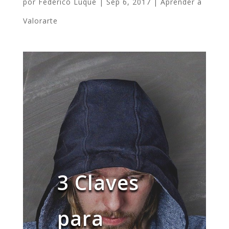
por
Federico Luque
|
Sep 6, 2017
|
Aprender a
Valorarte
3 Claves
para