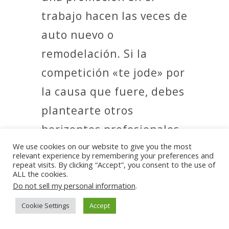
trabajo hacen las veces de
auto nuevo o
remodelación. Si la
competición «te jode» por
la causa que fuere, debes
plantearte otros
horizontes profesionales.
We use cookies on our website to give you the most
3.- El origen
relevant experience by remembering your preferences and
repeat visits. By clicking “Accept”, you consent to the use of
ALL the cookies.
Por la naturaleza de esta
Do not sell my personal information
.
emoción, el origen es sólo
Cookie Settings
Accept
uno y está más que claro: