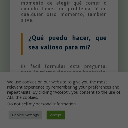
momento de elegir qué comer o
cuando tienes un problema. Y en
cualquier otro momento, también
sirve.
¿Qué puedo hacer, que
sea valioso para mí?
Es fácil formular esta pregunta,
pero lo mismo tienes que hacértela.
Y deja que tu mente busque las
We use cookies on our website to give you the most
respuestas. Si al principio no surgen
relevant experience by remembering your preferences and
ideas, date un poco más de tiempo,
repeat visits. By clicking “Accept”, you consent to the use of
sé «amorosamente paciente
ALL the cookies.
contigo».
Do not sell my personal information
.
Cookie Settings
Accept
Por cierto, esto último que acabas
de leer, es una respuesta altamente
valiosa.