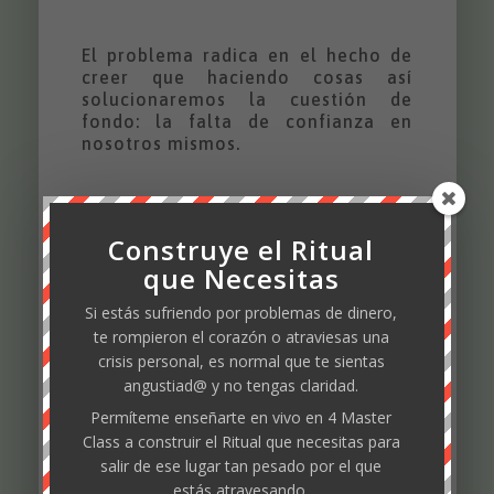
El problema radica en el hecho de
creer que haciendo cosas así
solucionaremos la cuestión de
fondo: la falta de confianza en
nosotros mismos.
En el post de «
cómo reconciliarte
con el dinero
» escribí una historia
Construye el Ritual
que grafica muy bien la locura que
que Necesitas
hacemos los seres humanos al
buscar una y otra vez, la solución a
Si estás sufriendo por problemas de dinero,
nuestros problemas en donde ya
te rompieron el corazón o atraviesas una
sabemos que no lo vamos a
encontrar. La resumo aquí pero
crisis personal, es normal que te sientas
recomiendo que le eches un ojillo a
angustiad@ y no tengas claridad.
ese artículo.
Permíteme enseñarte en vivo en 4 Master
Class a construir el Ritual que necesitas para
salir de ese lugar tan pesado por el que
Un hombre busca las llaves de bajo
de un poste de luz, de noche, y otro
estás atravesando.