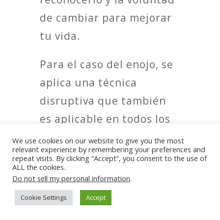
de cambiar para mejorar
tu vida.
Para el caso del enojo, se
aplica una técnica
disruptiva que también
es aplicable en todos los
otros casos que
We use cookies on our website to give you the most
relevant experience by remembering your preferences and
mencioné. Sucede que
repeat visits. By clicking “Accept”, you consent to the use of
ALL the cookies.
aquí debería bastar con
Do not sell my personal information
.
detenerte, respirar
Cookie Settings
Accept
profundo, contar hasta 10