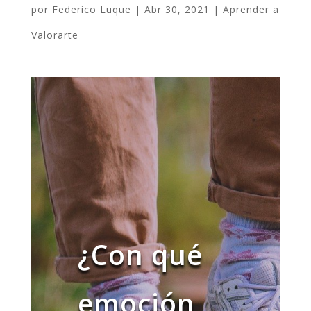
por
Federico Luque
|
Abr 30, 2021
|
Aprender a
Valorarte
¿Con qué
emoción