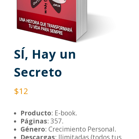
SÍ, Hay un
Secreto
$
12
Producto
: E-book.
Páginas
: 357.
Género
: Crecimiento Personal.
Descargas
: Ilimitadas (todos tus