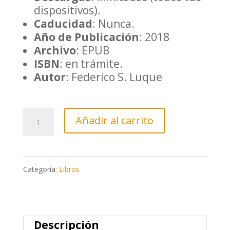
dispositivos).
Caducidad
: Nunca.
Año de Publicación
: 2018
Archivo
: EPUB
ISBN
: en trámite.
Autor
: Federico S. Luque
SÍ,
Añadir al carrito
Hay
un
Categoría:
Libros
Secreto
cantidad
Descripción