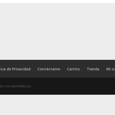
tica de Privacidad
Contáctame
Carrito
Tienda
Mi c
ento con AsturWebs.es