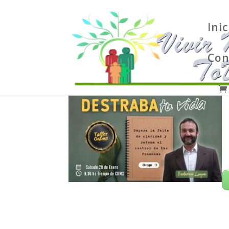
Inic
Con