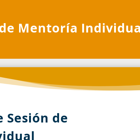
de Mentoría Individua
e Sesión de
vidual